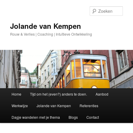
Spring
naar
Zoek
de
primaire
Jolande van Kempen
inhoud
Rouw & Verlies | Coaching | Intuïtieve Ontwikkeling
Hoofdmenu
Home
Tijd om het (even?) anders te doen.
Aanbod
Werkwijze
Jolande van Kempen
Referenties
Dagje wandelen met je thema
Blogs
Contact