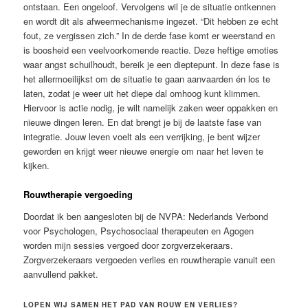
ontstaan. Een ongeloof. Vervolgens wil je de situatie ontkennen
en wordt dit als afweermechanisme ingezet. “Dit hebben ze echt
fout, ze vergissen zich.” In de derde fase komt er weerstand en
is boosheid een veelvoorkomende reactie. Deze heftige emoties
waar angst schuilhoudt, bereik je een dieptepunt. In deze fase is
het allermoeilijkst om de situatie te gaan aanvaarden én los te
laten, zodat je weer uit het diepe dal omhoog kunt klimmen.
Hiervoor is actie nodig, je wilt namelijk zaken weer oppakken en
nieuwe dingen leren. En dat brengt je bij de laatste fase van
integratie. Jouw leven voelt als een verrijking, je bent wijzer
geworden en krijgt weer nieuwe energie om naar het leven te
kijken.
Rouwtherapie vergoeding
Doordat ik ben aangesloten bij de NVPA: Nederlands Verbond
voor Psychologen, Psychosociaal therapeuten en Agogen
worden mijn sessies vergoed door zorgverzekeraars.
Zorgverzekeraars vergoeden verlies en rouwtherapie vanuit een
aanvullend pakket.
LOPEN WIJ SAMEN HET PAD VAN ROUW EN VERLIES?