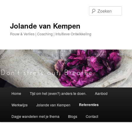
Spring
naar
Zoek
de
primaire
Jolande van Kempen
inhoud
Rouw & Verlies | Coaching | Intuïtieve Ontwikkeling
Hoofdmenu
Home
Tijd om het (even?) anders te doen.
Aanbod
Referenties
Werkwijze
Jolande van Kempen
Dagje wandelen met je thema
Blogs
Contact