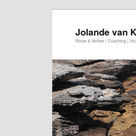
Spring
naar
de
Jolande van 
primaire
Rouw & Verlies | Coaching | Int
inhoud