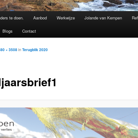
nders te doen.
Aanbod
Werkwijze
Jolande van Kempen
Ref
Blogs
Contact
80 × 3508
in
Terugblik 2020
jaarsbrief1