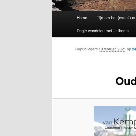
Hoofdmenu
Home
Tijd om het (even?) a
Dagje wandelen met je thema
Gepubliceerd
10 februari 2021
op
24
Oud