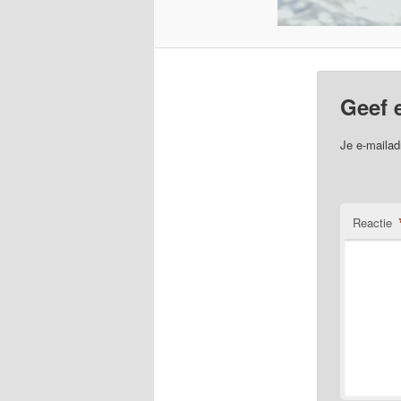
Geef 
Je e-mailad
Reactie