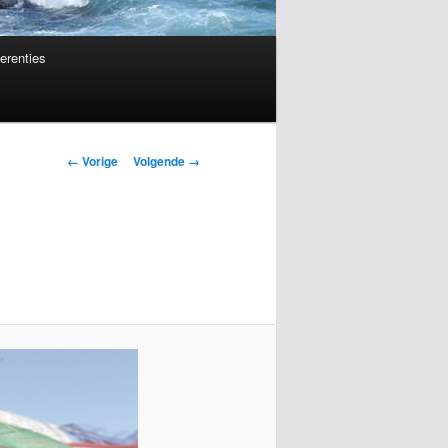
erenties
Afbeeldingsnavigatie
← Vorige
Volgende →