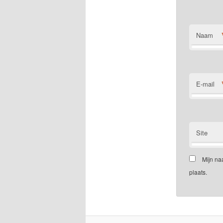
Naam
E-mail
Site
Mijn na
plaats.