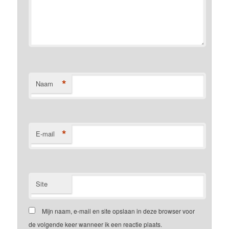
*
Naam
*
E-mail
Site
Mijn naam, e-mail en site opslaan in deze browser voor
de volgende keer wanneer ik een reactie plaats.