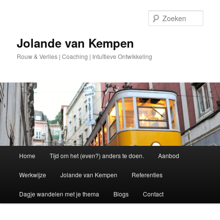
Spring
naar
Zoek
de
primaire
Jolande van Kempen
inhoud
Rouw & Verlies | Coaching | Intuïtieve Ontwikkeling
Hoofdmenu
Home
Tijd om het (even?) anders te doen.
Aanbod
Werkwijze
Jolande van Kempen
Referenties
Dagje wandelen met je thema
Blogs
Contact