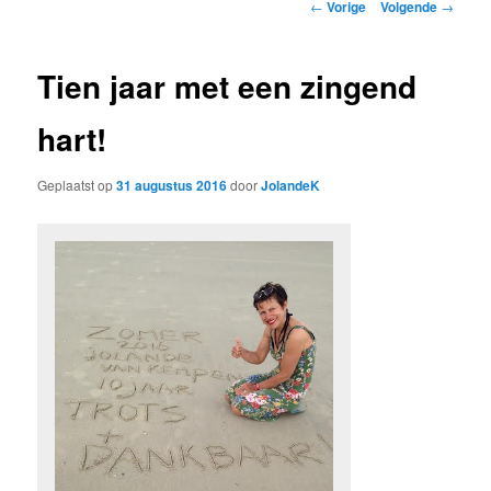
Bericht
←
Vorige
Volgende
→
navigatie
Tien jaar met een zingend
hart!
Geplaatst op
31 augustus 2016
door
JolandeK